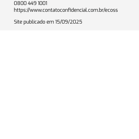
0800 449 1001
https://www.contatoconfidencial.com.br/ecoss
Site publicado em 15/09/2025
© 2025 Todos os direitos reservados
MENU
HOME
CALENDÁRIO DE SERVIÇOS
DESCRIÇÃO DE SERVIÇOS
QUEM SOMOS
TRABALHE CONOSCO
RELATÓRIO DE EQUIDADE
CONTATO
POLÍTICA DE PRIVACIDADE